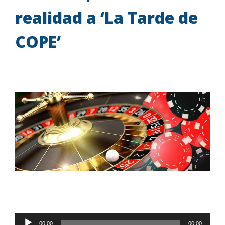
realidad a ‘La Tarde de
COPE’
Reproductor
00:00
00:00