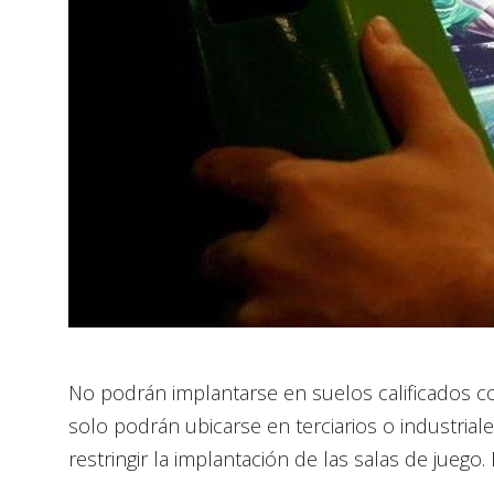
No podrán implantarse en suelos calificados co
solo podrán ubicarse en terciarios o industr
restringir la implantación de las salas de jueg