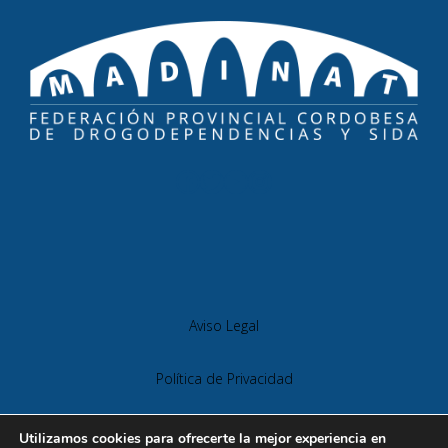
Aviso Legal
Política de Privacidad
Política de Cookies
Utilizamos cookies para ofrecerte la mejor experiencia en